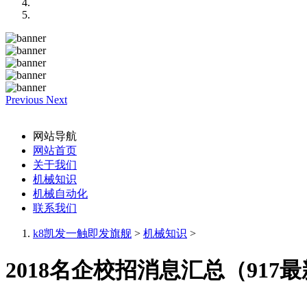
Previous
Next
网站导航
网站首页
关于我们
机械知识
机械自动化
联系我们
k8凯发一触即发旗舰
>
机械知识
>
2018名企校招消息汇总（917