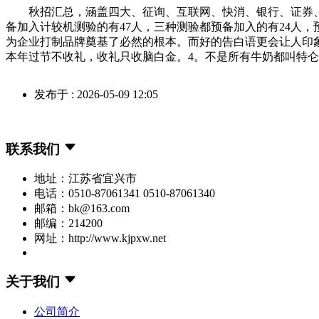
秋招汇总，涵盖四大、征询、互联网、快消、银行、证券、汽
备加入计较机测验的有47人，三种测验都预备加入的有24人
为企业打制品牌奠基了必然的根本。而好的告白语更会让人印象
本年过节不收礼，收礼只收脑白金。4。不是所有牛奶都叫特仑
发布于 : 2026-05-09 12:05
联系我们
地址：江苏省宜兴市
电话：0510-87061341 0510-87061340
邮箱：bk@163.com
邮编：214200
网址：http://www.kjpxw.net
关于我们
公司简介