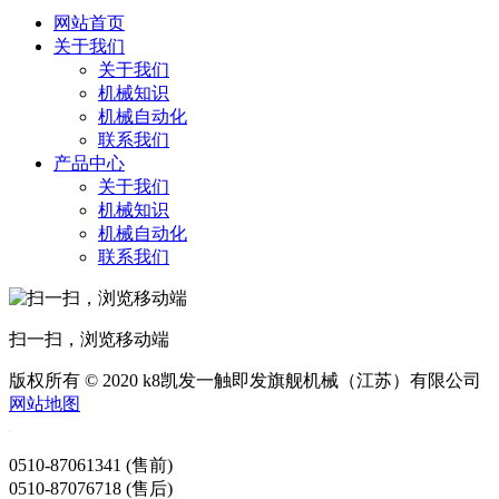
网站首页
关于我们
关于我们
机械知识
机械自动化
联系我们
产品中心
关于我们
机械知识
机械自动化
联系我们
扫一扫，浏览移动端
版权所有 © 2020 k8凯发一触即发旗舰机械（江苏）有限公司
网站地图
0510-87061341 (售前)
0510-87076718 (售后)