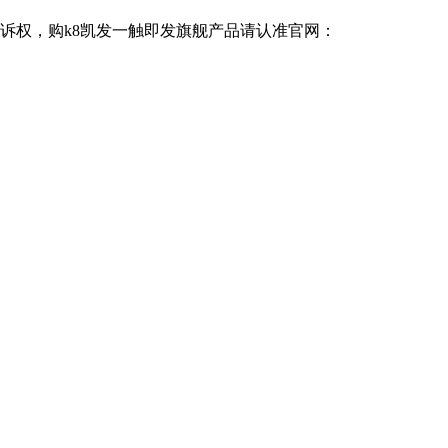
追诉权，购k8凯发一触即发旗舰产品请认准官网：