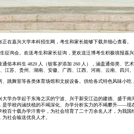
正在嘉兴大学本科招生网，考生和家长能够下载并细心查看。
招生征询会。欢送考生和家长征询，更欢送泛博考生积极填报嘉
收通俗本科生 4820 人（较客岁添加 260 人），涵盖通俗
正在、江苏、贵州、湖南、安徽、广西、江西、河南、云南、四川。
、跳舞室等各类体育场馆和文娱设备。供给各式特色风味小吃，
。
办学起于东海之滨的宁波、兴于新安江边的建德、盛于南湖之畔的嘉
后，是学校内涵扶植的不竭深化、办学分析实力的不竭攀升——
学校百十载办学汗青中，为社会培育了二十万余名人才，为我国
，为社会输送优良人才。