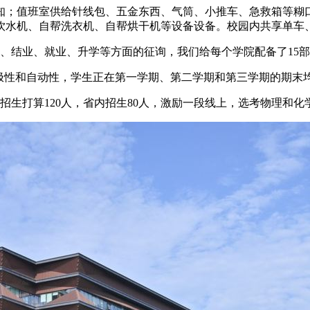
；值班室供给针线包、五金东西、气筒、小推车、急救箱等糊口
饮水机、自帮洗衣机、自帮烘干机等设备设备。校园内共享单车
结业、就业、升学等方面的征询，我们给每个学院配备了15部
性和自动性，学生正在第一学期、第二学期和第三学期的期末
生打算120人，省内招生80人，激励一段线上，选考物理和化