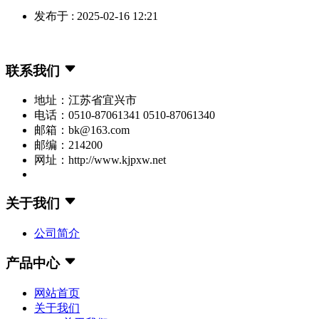
发布于 : 2025-02-16 12:21
联系我们
地址：江苏省宜兴市
电话：0510-87061341 0510-87061340
邮箱：bk@163.com
邮编：214200
网址：http://www.kjpxw.net
关于我们
公司简介
产品中心
网站首页
关于我们