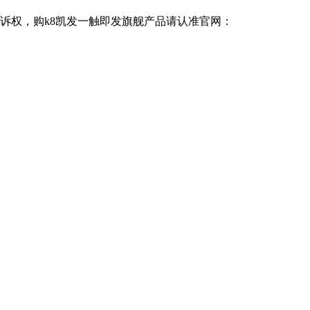
追诉权，购k8凯发一触即发旗舰产品请认准官网：