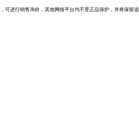
舰店，可进行销售询价，其他网络平台均不受正品保护，并将保留