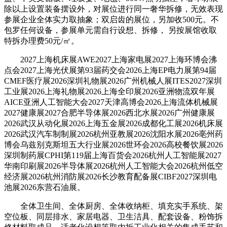
除以上设置装备摆设外，对展位进行同一奢华拆修，无效表现
参展企业全体实力取抽象；双启齿的展位，另加收500元。不
包罗任何设备，参展单元需自行设想、拆修， 另按展馆收取
特拆办理费50元/㎡。
2027上海机床展AWE2027上海家电展2027上海环博会沸
点会2027上海光伏展第93届药交会2026上海EP电力展第94届
CMEF医疗展2026深圳礼物展2026广州机械人展ITES2027深圳
工业展2026上海礼物展2026上海全印展2026亚洲物流双年展
AICE亚洲人工智能大会2027天津高博会2026上海流体机械展
2027健康展2027合肥半导体展2026西北水展2026广州健康展
2026武汉从动化展2026上海五金展2026成都化工展2026机床展
2026武汉汽车制制展2026杭州亚教展2026沈阳水展2026亳州药
博会乌兹别克斯坦五大行业展2026世环会2026高校餐饮展2026
深圳制药展CPHI第119届上海百货会2026杭州人工智能展2027
华南印刷展2026半导体展2026杭州人工智能大会2026杭州低空
经济展2026杭州消防展2026长沙教育配备展CIBF2027深圳电
池展2026东营石油展。
全体卫生间、全体厨房、全体收纳柜、填充实手系统、架
空位板、同层排水、家居电器、卫生洁具、配套设备、粉饰拆