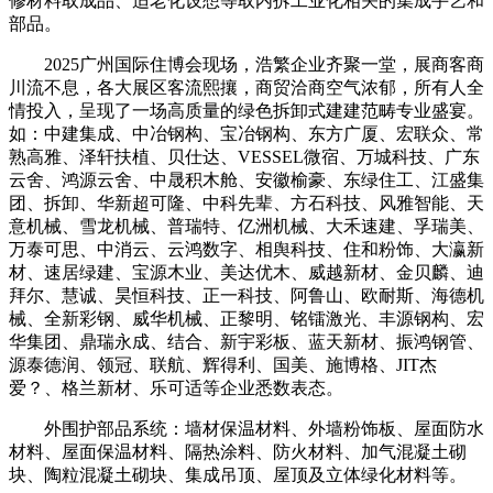
修材料取成品、适老化设想等取内拆工业化相关的集成手艺和
部品。
2025广州国际住博会现场，浩繁企业齐聚一堂，展商客商
川流不息，各大展区客流熙攘，商贸洽商空气浓郁，所有人全
情投入，呈现了一场高质量的绿色拆卸式建建范畴专业盛宴。
如：中建集成、中冶钢构、宝冶钢构、东方广厦、宏联众、常
熟高雅、泽轩扶植、贝仕达、VESSEL微宿、万城科技、广东
云舍、鸿源云舍、中晟积木舱、安徽榆豪、东绿住工、江盛集
团、拆卸、华新超可隆、中科先辈、方石科技、风雅智能、天
意机械、雪龙机械、普瑞特、亿洲机械、大禾速建、孚瑞美、
万泰可思、中消云、云鸿数字、相舆科技、住和粉饰、大瀛新
材、速居绿建、宝源木业、美达优木、威越新材、金贝麟、迪
拜尔、慧诚、昊恒科技、正一科技、阿鲁山、欧耐斯、海德机
械、全新彩钢、威华机械、正黎明、铭镭激光、丰源钢构、宏
华集团、鼎瑞永成、结合、新宇彩板、蓝天新材、振鸿钢管、
源泰德润、领冠、联航、辉得利、国美、施博格、JIT杰
爱？、格兰新材、乐可适等企业悉数表态。
外围护部品系统：墙材保温材料、外墙粉饰板、屋面防水
材料、屋面保温材料、隔热涂料、防火材料、加气混凝土砌
块、陶粒混凝土砌块、集成吊顶、屋顶及立体绿化材料等。