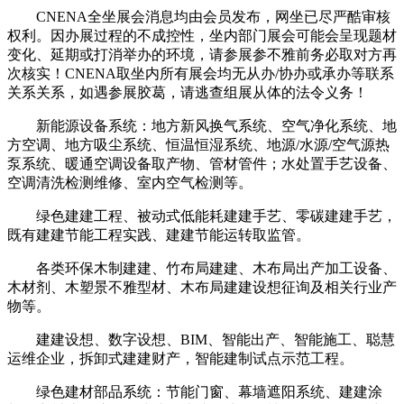
CNENA全坐展会消息均由会员发布，网坐已尽严酷审核
权利。因办展过程的不成控性，坐内部门展会可能会呈现题材
变化、延期或打消举办的环境，请参展参不雅前务必取对方再
次核实！CNENA取坐内所有展会均无从办/协办或承办等联系
关系关系，如遇参展胶葛，请逃查组展从体的法令义务！
新能源设备系统：地方新风换气系统、空气净化系统、地
方空调、地方吸尘系统、恒温恒湿系统、地源/水源/空气源热
泵系统、暖通空调设备取产物、管材管件；水处置手艺设备、
空调清洗检测维修、室内空气检测等。
绿色建建工程、被动式低能耗建建手艺、零碳建建手艺，
既有建建节能工程实践、建建节能运转取监管。
各类环保木制建建、竹布局建建、木布局出产加工设备、
木材剂、木塑景不雅型材、木布局建建设想征询及相关行业产
物等。
建建设想、数字设想、BIM、智能出产、智能施工、聪慧
运维企业，拆卸式建建财产，智能建制试点示范工程。
绿色建材部品系统：节能门窗、幕墙遮阳系统、建建涂