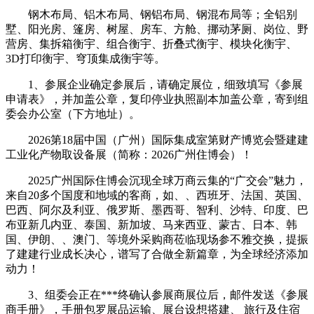
钢木布局、铝木布局、钢铝布局、钢混布局等；全铝别
墅、阳光房、篷房、树屋、房车、方舱、挪动茅厕、岗位、野
营房、集拆箱衡宇、组合衡宇、折叠式衡宇、模块化衡宇、
3D打印衡宇、穹顶集成衡宇等。
1、参展企业确定参展后，请确定展位，细致填写《参展
申请表》，并加盖公章，复印停业执照副本加盖公章，寄到组
委会办公室（下方地址）。
2026第18届中国（广州）国际集成室第财产博览会暨建建
工业化产物取设备展（简称：2026广州住博会）！
2025广州国际住博会沉现全球万商云集的“广交会”魅力，
来自20多个国度和地域的客商，如、、西班牙、法国、英国、
巴西、阿尔及利亚、俄罗斯、墨西哥、智利、沙特、印度、巴
布亚新几内亚、泰国、新加坡、马来西亚、蒙古、日本、韩
国、伊朗、、澳门、等境外采购商莅临现场参不雅交换，提振
了建建行业成长决心，谱写了合做全新篇章，为全球经济添加
动力！
3、组委会正在***终确认参展商展位后，邮件发送《参展
商手册》，手册包罗展品运输、展台设想搭建、 旅行及住宿