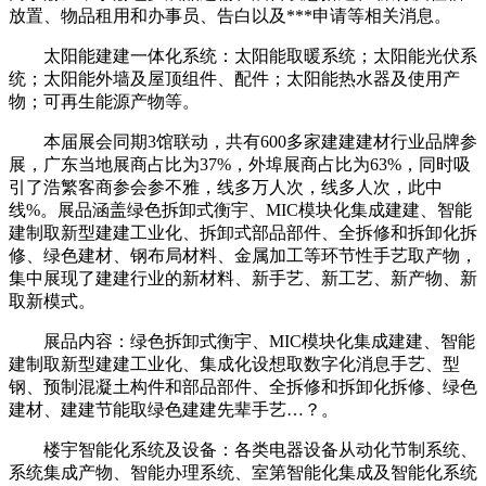
放置、物品租用和办事员、告白以及***申请等相关消息。
太阳能建建一体化系统：太阳能取暖系统；太阳能光伏系
统；太阳能外墙及屋顶组件、配件；太阳能热水器及使用产
物；可再生能源产物等。
本届展会同期3馆联动，共有600多家建建建材行业品牌参
展，广东当地展商占比为37%，外埠展商占比为63%，同时吸
引了浩繁客商参会参不雅，线多万人次，线多人次，此中
线%。展品涵盖绿色拆卸式衡宇、MIC模块化集成建建、智能
建制取新型建建工业化、拆卸式部品部件、全拆修和拆卸化拆
修、绿色建材、钢布局材料、金属加工等环节性手艺取产物，
集中展现了建建行业的新材料、新手艺、新工艺、新产物、新
取新模式。
展品内容：绿色拆卸式衡宇、MIC模块化集成建建、智能
建制取新型建建工业化、集成化设想取数字化消息手艺、型
钢、预制混凝土构件和部品部件、全拆修和拆卸化拆修、绿色
建材、建建节能取绿色建建先辈手艺…？。
楼宇智能化系统及设备：各类电器设备从动化节制系统、
系统集成产物、智能办理系统、室第智能化集成及智能化系统