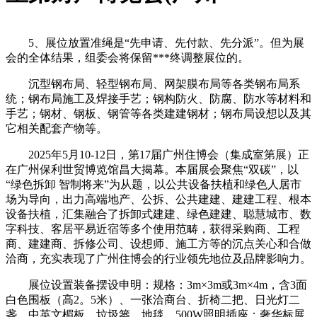
5、展位放置准绳是“先申请、先付款、先分派”。但为展
会的全体结果，组委会将保留***终调整展位的。
沉型钢布局、轻型钢布局、网架膜布局等各类钢布局系
统；钢布局施工及焊接手艺；钢构防火、防腐、防水等材料和
手艺；钢材、钢板、钢管等各类建建钢材；钢布局设想以及其
它相关配套产物等。
2025年5月10-12日，第17届广州住博会（集成室第展）正
在广州保利世贸博览馆昌大揭幕。本届展会聚焦“双碳”，以
“绿色拆卸 智制将来”为从题，以公共设备扶植和绿色人居市
场为导向，出力高端地产、公拆、公共建建、建建工程、根本
设备扶植，汇集融合了拆卸式建建、绿色建建、聪慧城市、数
字科技、客居平易近宿等多个使用范畴，获得采购商、工程
商、建建商、拆修公司、设想师、施工方等的沉点关心和合做
洽商，充实表现了广州住博会的行业领先地位及品牌影响力。
展位设置装备摆设申明：规格：3m×3m或3m×4m，含3面
白色围板（高2。5米）、一张洽商台、折椅二把、日光灯二
盏、中英文楣板、垃圾篓、地毯、500W照明插座；奢华标展