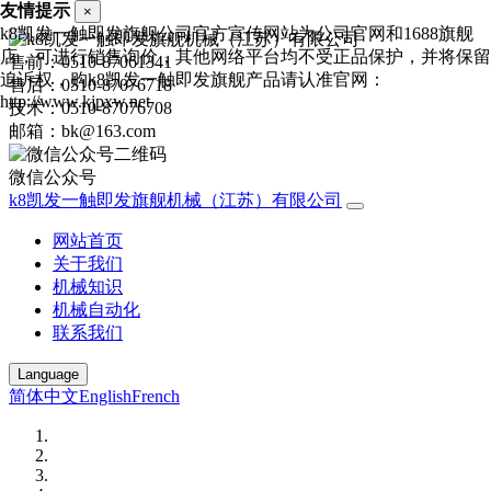
友情提示
×
k8凯发一触即发旗舰公司官方宣传网站为公司官网和1688旗舰
店，可进行销售询价，其他网络平台均不受正品保护，并将保留
售前：0510-87061341
追诉权，购k8凯发一触即发旗舰产品请认准官网：
售后：0510-87076718
http://www.kjpxw.net
技术：0510-87076708
邮箱：bk@163.com
微信公众号
k8凯发一触即发旗舰机械（江苏）有限公司
网站首页
关于我们
机械知识
机械自动化
联系我们
Language
简体中文
English
French