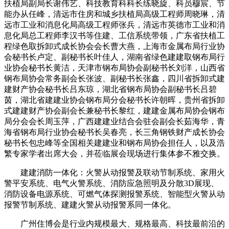
扶植局副局长谢伟艺、科技教育科科长练晓旋、科员穆宸、节
能办从任峰，清远市住房和城乡扶植局高级工程师周晓琳，清
远市工业和消息化局高级工程师张兵，清远市英德市工业和消
息化局总工程师李汉书等住建、工信系统带领，广东省扶植工
程绿色取拆卸式成长协会会长曹大燕，上海市金属布局行业协
会秘书长卢定、副秘书长叶佳人，湖南省绿色建建取钢布局行
业协会秘书长黄洁，天津市钢布局协会副秘书长刘洋，山西省
钢布局协会常务副会长张波、副秘书长张鑫，四川省拆卸式建
建财产协会秘书长吕东琼，湖北省钢布局协会副秘书长吕碧
茵，湖北省建建业协会钢布局分会秘书长许朝晖，贵州省拆卸
式建建财产协会副会长兼秘书长黎红，建建金属布局协会钢布
局分会会长周玉萍，广西建建业结合会驻会副会长茹海华，青
海省钢布局行业协会秘书长吴春亮，长三角钢铁财产成长协会
秘书长包忠峰等全国相关建建业和钢布局协会担任人，以及浩
繁专家学者出席大会，并莅临展会现场进行集体参不雅交换。
建建消防一体化：火警从动报警及联动节制系统、家用火
警平安系统、电气火警系统、消防应急照明及分散3D展现、
消防设备电源系统、可燃气体探测报警系统、智能型火警从动
报警节制系统、建建火警从动报警系同一体化。
广州住博会是行业内规模最大、规格最高、科技最前沿的