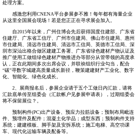
处理方案。
感激您利用CNENA平台参展参不雅！每年都有海量企业
从这里全国展会现场！若是您正正在寻求展会加入。
自2015年以来，广州住博会先后获得国度住建部、广东省
住建厅、广东省工信厅、广州市住建局、佛山市住建局、惠州
市住建局、清远市住建局、清远市工信局、英德市工信局、深
圳市深汕出格合做区建建工务署、广东省绿色建材产物认证及
推广使用工做组绿色建材产物推进办等部分从管带领的高度承
认，正在此期间多次出席会议，并联袂组织行业勾当，配合
“碳”寻数字城建高质量成长新径，鞭策建建财产工业化、数字
化、智能化、绿色化成长。
2、展商报名后，参展企业请于五个工做日内汇款，请将
汇款底单传至组委会（汇款帐户见参展申请表），过期组委会
将不保留展位？。
预制构件(PC)出产设备、预应力拉筋设备；预制布局毗连
件、预埋件及配件；混凝土化学品；成型东西；预制构件支持
系统；建建模板、脚手架及安拆系统；施工电梯、高空功课
车、现代化运输车辆及配备等。