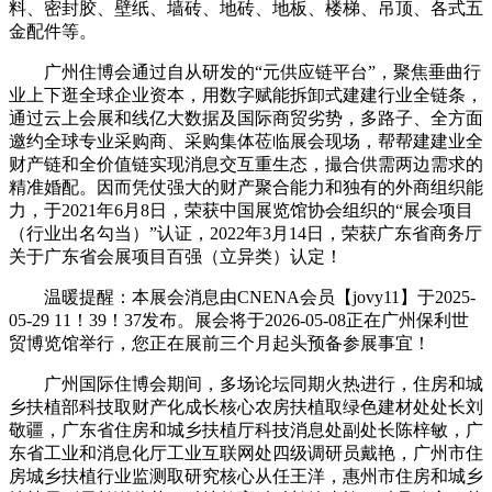
料、密封胶、壁纸、墙砖、地砖、地板、楼梯、吊顶、各式五
金配件等。
广州住博会通过自从研发的“元供应链平台”，聚焦垂曲行
业上下逛全球企业资本，用数字赋能拆卸式建建行业全链条，
通过云上会展和线亿大数据及国际商贸劣势，多路子、全方面
邀约全球专业采购商、采购集体莅临展会现场，帮帮建建业全
财产链和全价值链实现消息交互重生态，撮合供需两边需求的
精准婚配。因而凭仗强大的财产聚合能力和独有的外商组织能
力，于2021年6月8日，荣获中国展览馆协会组织的“展会项目
（行业出名勾当）”认证，2022年3月14日，荣获广东省商务厅
关于广东省会展项目百强（立异类）认定！
温暖提醒：本展会消息由CNENA会员【jovy11】于2025-
05-29 11！39！37发布。展会将于2026-05-08正在广州保利世
贸博览馆举行，您正在展前三个月起头预备参展事宜！
广州国际住博会期间，多场论坛同期火热进行，住房和城
乡扶植部科技取财产化成长核心农房扶植取绿色建材处处长刘
敬疆，广东省住房和城乡扶植厅科技消息处副处长陈梓敏，广
东省工业和消息化厅工业互联网处四级调研员戴艳，广州市住
房城乡扶植行业监测取研究核心从任王洋，惠州市住房和城乡