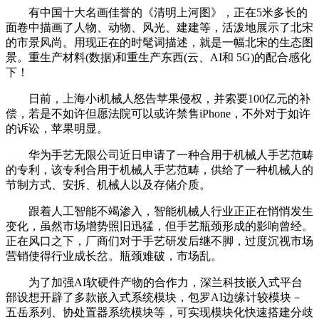
有中国十大名画佳誉的《清明上河图》，正在5米多长的
面卷中描画了人物、动物、风光、建建等，活泼地展示了北宋
的市景风尚。用现正在的时髦词描述，就是一幅北宋的生态图
景。重生产材料(数据)和重生产东西(云、AI和 5G)的配合感化
下！
日前，上海小i机械人怒告苹果侵权，并索要100亿元的补
偿，若是不如许但愿法院可以或许禁售iPhone，不外对于如许
的诉讼，苹果明显。
华为手艺无限公司近日申请了一种合用于机械人手艺范畴
的专利，该专利合用于机械人手艺范畴，供给了一种机械人的
节制方式、安拆、机械人以及存储介质。
跟着人工智能不竭渗入，智能机械人行业正正在悄悄发生
变化，虽然市场增势照旧迅猛，但手艺瓶颈形成的影响曾经。
正在风口之下，厂商们对于手艺研发后继不脚，过度沉视市场
营销使得行业成长岔。瓶颈难破，市场乱。
为了加强AI软硬件产物的合作力，深兰科技嵌入式平台
部设想开辟了多款嵌入式系统模块，包罗AI边缘计较模块－
五岳系列、协处置器系统模块等，可实现模块化快速搭建分歧