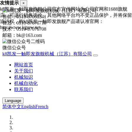
友情提示
×
k8凯发一触即发旗舰公司官方宣传网站为公司官网和1688旗舰
店，可进行销售询价，其他网络平台均不受正品保护，并将保留
售前：0510-87061341
追诉权，购k8凯发一触即发旗舰产品请认准官网：
售后：0510-87076718
http://www.kjpxw.net
技术：0510-87076708
邮箱：bk@163.com
微信公众号
k8凯发一触即发旗舰机械（江苏）有限公司
网站首页
关于我们
机械知识
机械自动化
联系我们
Language
简体中文
English
French