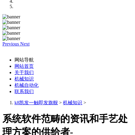
Previous
Next
网站导航
网站首页
关于我们
机械知识
机械自动化
联系我们
k8凯发一触即发旗舰
>
机械知识
>
系统软件范畴的资讯和手艺处
理方案的供给者-