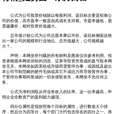
公式为公司股票价钱除以每股利润。该目标次要是权衡公
司的价值，高市盈率一般是由高成长支持着。市盈率越低，股
票越廉价，相对投资价值越大。
总市值计较公式为公司总股本乘以市价。该目标侧面反映
出一家公司的规模和行业地位。总市值越大，公司规模越
大？。
声明：本网坐所刊载的所有材料及图表仅供参考利用。投
资者根据本网坐供给的消息、证券等投资所形成的盈亏取本网
坐无关。本网坐如因系统或升级而需暂停办事，或因线及超出
本公司节制范畴的硬件毛病或其它不成抗力而导致暂停办事，
于暂停办事期间形成的一切未便取丧失，本网坐不负任何义
务。
公式为净利润取从停业务收入的比率。这一比率越高，申
明企业全数资产的盈利能力越强。
四分位属性是指按照每个目标的属性，进行数值大小排
序，然后分为四等分，每个部门大约包含排名的四分之一。将