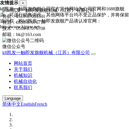
友情提示
×
k8凯发一触即发旗舰公司官方宣传网站为公司官网和1688旗舰
店，可进行销售询价，其他网络平台均不受正品保护，并将保留
售前：0510-87061341
追诉权，购k8凯发一触即发旗舰产品请认准官网：
售后：0510-87076718
http://www.kjpxw.net
技术：0510-87076708
邮箱：bk@163.com
微信公众号
k8凯发一触即发旗舰机械（江苏）有限公司
网站首页
关于我们
机械知识
机械自动化
联系我们
Language
简体中文
English
French