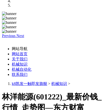
Previous
Next
网站导航
网站首页
关于我们
机械知识
机械自动化
联系我们
k8凯发一触即发旗舰
>
机械知识
>
林洋能源(601222)_最新价钱_
行情_走势图—东方财富