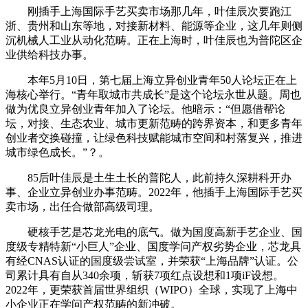
刚插手上海国际手艺买卖市场那几年，叶佳辰次要跑江
浙、贵州和山东等地，对接新材料、能源等企业，这几年则侧
沉机械人工业从动化范畴。正在上海时，叶佳辰也为普陀区企
业供给科技办事。
本年5月10日，第七届上海立异创业青年50人论坛正在上
海核心举行。“青年取城市共成长”是这个论坛永世从题。周也
做为优良立异创业青年加入了论坛。他暗示：“但愿借帮论
坛，对接、生态农业、城市更新范畴的跨界资本，和更多青年
创业者交换碰撞，让绿色科技赋能城市空间和村落复兴，推进
城市绿色成长。”？。
85后叶佳辰是土生土长的普陀人，此前持久深耕科开办
事、企业立异创业办事范畴。2022年，他插手上海国际手艺买
卖市场，出任合做部高级司理。
硬核手艺是芯龙光电的底气。做为国度高新手艺企业、国
度级专精特新“小巨人”企业、国度学问产权劣势企业，芯龙具
有经CNAS认证的国度级尝试室，并荣获“上海品牌”认证。公
司累计具有自从340余项，斩获7项红点设想和1项iF设想。
2022年，更荣获首届世界组织（WIPO）全球，实现了上海中
小企业正在学问产权范畴的新冲破。