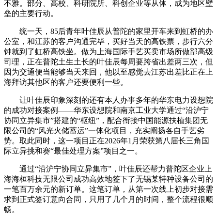
不雅。部分、高校、科研院所、科创企业等从体，成为地区壁
垒的主要行动。
统一天，85后青年叶佳辰从普陀的家里开车来到虹桥的办
公室，和江苏的客户沟通完毕，买好当天的高铁票，步行六分
钟就到了虹桥高铁坐。做为上海国际手艺买卖市场所做部高级
司理，正在普陀土生土长的叶佳辰每周要跨省出差两三次，但
因为交通便当能够当天来回，他以至感觉去江苏出差比正在上
海拜访其他区的客户还要便利一些。
让叶佳辰印象深刻的还有本人办事多年的华东电力设想院
的成功对接案例——华东设想院和南京工业大学通过“沿沪宁
协同立异集市”搭建的“枢纽”，配合衔接中国能源扶植集团无
限公司的“风光火储蓄运”一体化项目，充实阐扬各自手艺劣
势。取此同时，这一项目正在2026年1月荣获第八届长三角国
际立异挑和赛“最佳处理方案”项目之一。
通过“沿沪宁协同立异集市”，叶佳辰还帮力普陀区企业上
海海桓科技无限公司成功高效地签下了无锡某特种设备公司的
一笔百万余元的新订单。这笔订单，从第一次线上初步对接需
求到正式签订意向合同，只用了几个月的时间，整个流程很顺
畅。