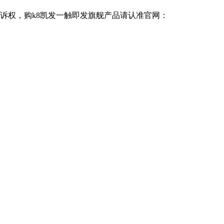
追诉权，购k8凯发一触即发旗舰产品请认准官网：