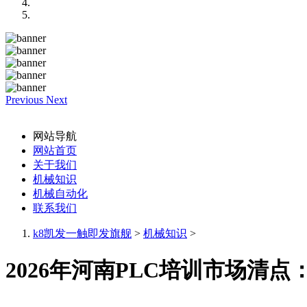
Previous
Next
网站导航
网站首页
关于我们
机械知识
机械自动化
联系我们
k8凯发一触即发旗舰
>
机械知识
>
2026年河南PLC培训市场清