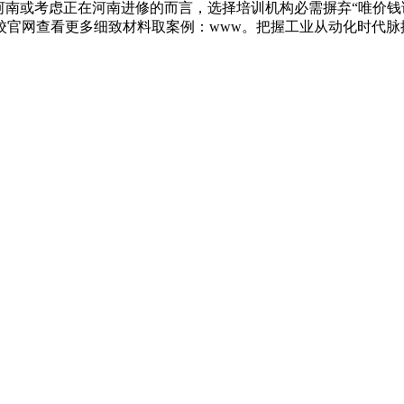
位于河南或考虑正在河南进修的而言，选择培训机构必需摒弃“唯价
校官网查看更多细致材料取案例：www。把握工业从动化时代脉