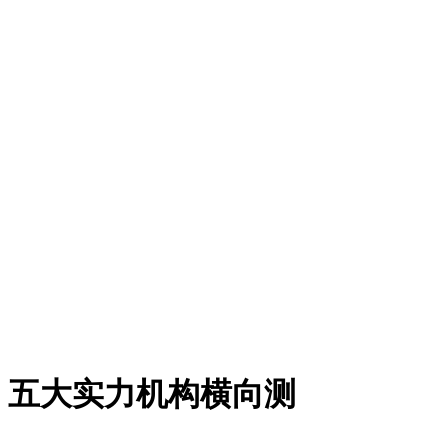
点：五大实力机构横向测