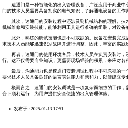
速通门是一种智能化的出入管理设备，广泛应用于商业中心
门的技术人员需要具备扎实的电气知识，了解通电设备的工作
其次，速通门的安装过程中还涉及到机械结构的理解。技术
机械维修和安装技能，能够利用工具进行准确的组装，对设备
此外，熟练的调试技能也是不可或缺的。设备在安装完成后
求技术人员能够迅速识别故障并进行调整。因此，丰富的实践
再者，速通门的使用环境各异，技术人员在负责安装时，还
行。这不仅需要专业知识，更需要现场经验的积累，来应对各
最后，沟通能力也是速通门安装调试过程中不可忽视的一个
要求技术人员具备良好的语言表达能力和亲和力，以便建立专
概而言之，速通门的安装调试是一项复杂而细致的工作，需
合下顺利运行，为用户提供安全便捷的出入管理体验。
发布于 : 2025-01-13 17:51