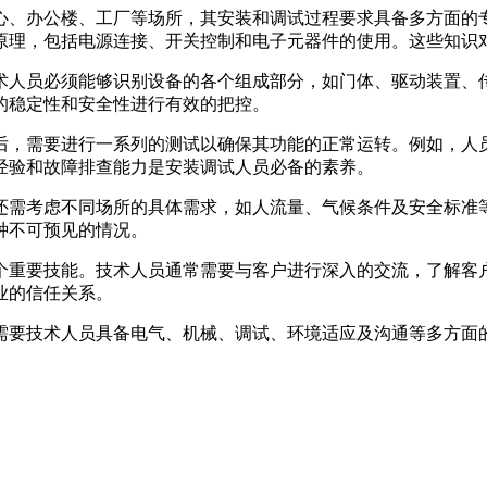
、办公楼、工厂等场所，其安装和调试过程要求具备多方面的专
原理，包括电源连接、开关控制和电子元器件的使用。这些知识
人员必须能够识别设备的各个组成部分，如门体、驱动装置、传
的稳定性和安全性进行有效的把控。
，需要进行一系列的测试以确保其功能的正常运转。例如，人员
经验和故障排查能力是安装调试人员必备的素养。
需考虑不同场所的具体需求，如人流量、气候条件及安全标准等
种不可预见的情况。
重要技能。技术人员通常需要与客户进行深入的交流，了解客户
业的信任关系。
要技术人员具备电气、机械、调试、环境适应及沟通等多方面的