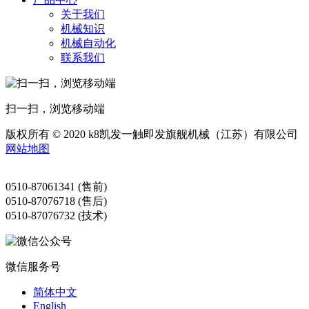
关于我们
机械知识
机械自动化
联系我们
扫一扫，浏览移动端
版权所有 © 2020 k8凯发一触即发旗舰机械（江苏）有限公司
网站地图
0510-87061341 (售前)
0510-87076718 (售后)
0510-87076732 (技术)
微信服务号
简体中文
English