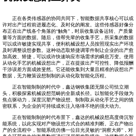
正在各类传感器的协同共同下，智能数据共享核心可以或
许对出产过程前进履态化、及时化的阐发。这些传感器好像分
布正在出产线各个角落的“触角”，时辰收集设备运转、产质量
量等方面的数据。随后，借帮先辈的收集手艺，所采集的数据
可以或许敏捷实现共享，便利机械设想人员按照现实出产环境
及时调整设想参数。这种动态取矫捷调零件制让企业的出产愈
加高效、矫捷，可以或许快速响应市场需求的瞬息万变。使用
从动化手艺的机械设想出产，正在提拔出产可控性、降低报酬
干涉误差方面成效斐然。它还能收集到大量且精准的设想出产
数据，无力鞭策设想制制的从动化取智能化历程。
正在智能制制的时代中，鑫达钢铁集团无限公司怯立潮
头，积极探索机械设想范畴的全新成长径。以智能化手段做为
焦点驱动力，深度沉塑产物设想、制制取从动化手艺之间的慎
密联系，为企业的可持续成长注入络绎不绝的强大动力。
正在智能制制的时代布景下，鑫达的机械设想高度倚沉智
能系统，以此实现对产物设想方式合的精准判断。正在产物出
产的全流程中，智能系统仿佛一位目光灵敏的“洞察大师”，对