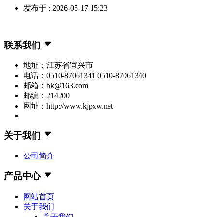
发布于 : 2026-05-17 15:23
联系我们
地址：江苏省宜兴市
电话：0510-87061341 0510-87061340
邮箱：bk@163.com
邮编：214200
网址：http://www.kjpxw.net
关于我们
公司简介
产品中心
网站首页
关于我们
关于我们