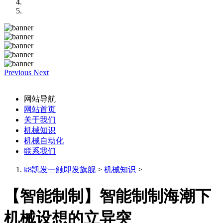
Previous
Next
网站导航
网站首页
关于我们
机械知识
机械自动化
联系我们
k8凯发一触即发旗舰
>
机械知识
>
【智能制制】智能制制海潮下
机械设想的立异突