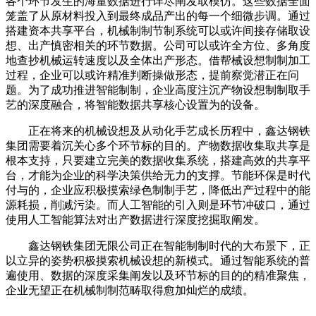
各个环节发生的海量数据进行详尽阐发取模仿。这些数据全面
笼盖了从原材料投入到最终成品产出的每一个细微步调。通过
搭建资本共享平台，机械制制节制系统可以或许间接存储取设
想、出产慎密相关的环节数据。公司可以或许全方位、多角度
地查抄机械运转速度以及全体出产形态。借帮械设想制制加工
过程，企业可以或许精准判断操做形态，提前察觉潜正在问
题。为了成功推进智能制制，企业高度注沉产物设想制制取手
艺的深度融合，将智能数据共享核心设置为的设备。
正在将来的机械设想及从动化手艺成长历程中，鑫达钢铁
集团需要着沉关心多个环节标的目的。产物数据收集取共享是
根本支持，只要建立完美的数据收集系统，搭建高效的共享平
台，才能为企业的科学决策供给无力的支撑。节能环保是时代
付与的，企业应积极摸索绿色制制手艺，降低出产过程中的能
源耗损，削减污染。而人工智能的引入则是环节冲破口，通过
使用人工智能算法对出产数据进行深度挖掘取阐发。
鑫达钢铁集团无限公司正在智能制制时代的大布景下，正
以立异的姿势积极摸索机械设想的新模式。通过智能系统的普
遍使用、数据的深度采集阐发以及环节标的目的的精准聚焦，
企业无望正在机械制制范畴取得愈加灿烂的成绩。