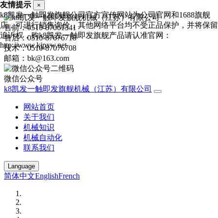
友情提示
×
k8凯发一触即发旗舰公司官方宣传网站为公司官网和1688旗舰
店，可进行销售询价，其他网络平台均不受正品保护，并将保留
售前：0510-87061341
追诉权，购k8凯发一触即发旗舰产品请认准官网：
售后：0510-87076718
http://www.kjpxw.net
技术：0510-87076708
邮箱：bk@163.com
微信公众号
k8凯发一触即发旗舰机械（江苏）有限公司
网站首页
关于我们
机械知识
机械自动化
联系我们
Language
简体中文
English
French