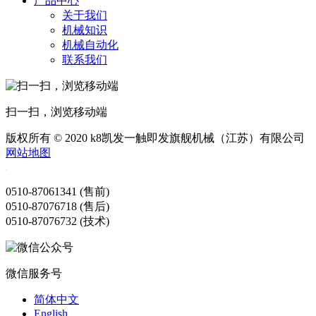
产品中心
关于我们
机械知识
机械自动化
联系我们
扫一扫，浏览移动端
版权所有 © 2020 k8凯发一触即发旗舰机械（江苏）有限公司
网站地图
0510-87061341 (售前)
0510-87076718 (售后)
0510-87076732 (技术)
微信服务号
简体中文
English