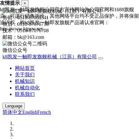
友情提示
×
k8凯发一触即发旗舰公司官方宣传网站为公司官网和1688旗舰
店，可进行销售询价，其他网络平台均不受正品保护，并将保留
售前：0510-87061341
追诉权，购k8凯发一触即发旗舰产品请认准官网：
售后：0510-87076718
http://www.kjpxw.net
技术：0510-87076708
邮箱：bk@163.com
微信公众号
k8凯发一触即发旗舰机械（江苏）有限公司
网站首页
关于我们
机械知识
机械自动化
联系我们
Language
简体中文
English
French