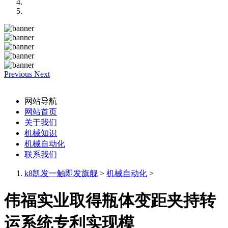
Previous
Next
网站导航
网站首页
关于我们
机械知识
机械自动化
联系我们
k8凯发一触即发旗舰
>
机械自动化
>
伟福实业取得瓶体变距夹持转
运系统专利实现模