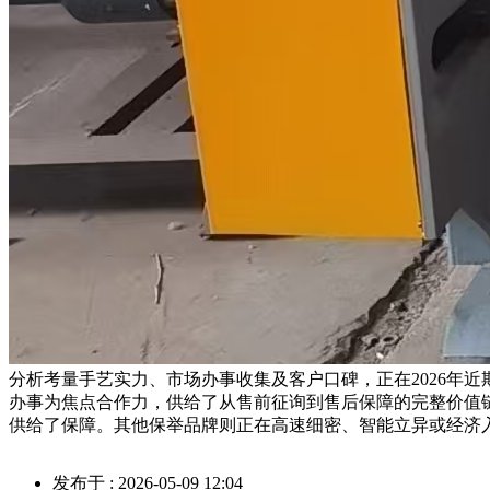
分析考量手艺实力、市场办事收集及客户口碑，正在2026年
办事为焦点合作力，供给了从售前征询到售后保障的完整价值
供给了保障。其他保举品牌则正在高速细密、智能立异或经济
发布于 : 2026-05-09 12:04