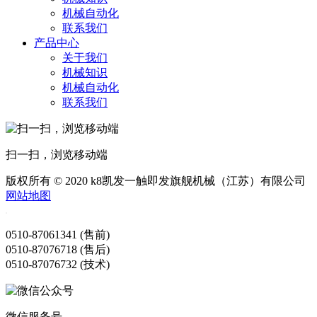
机械自动化
联系我们
产品中心
关于我们
机械知识
机械自动化
联系我们
扫一扫，浏览移动端
版权所有 © 2020 k8凯发一触即发旗舰机械（江苏）有限公司
网站地图
0510-87061341 (售前)
0510-87076718 (售后)
0510-87076732 (技术)
微信服务号