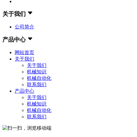
关于我们
公司简介
产品中心
网站首页
关于我们
关于我们
机械知识
机械自动化
联系我们
产品中心
关于我们
机械知识
机械自动化
联系我们