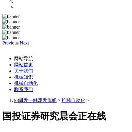
Previous
Next
网站导航
网站首页
关于我们
机械知识
机械自动化
联系我们
k8凯发一触即发旗舰
>
机械自动化
>
国投证券研究晨会正在线