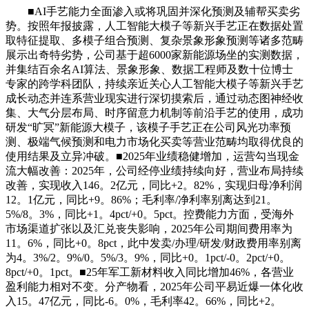
■AI手艺能力全面渗入或将巩固并深化预测及辅帮买卖劣
势。按照年报披露，人工智能大模子等新兴手艺正在数据处置
取特征提取、多模子组合预测、复杂景象形象预测等诸多范畴
展示出奇特劣势，公司基于超6000家新能源场坐的实测数据，
并集结百余名AI算法、景象形象、数据工程师及数十位博士
专家的跨学科团队，持续亲近关心人工智能大模子等新兴手艺
成长动态并连系营业现实进行深切摸索后，通过动态图神经收
集、大气分层布局、时序留意力机制等前沿手艺的使用，成功
研发“旷冥”新能源大模子，该模子手艺正在公司风光功率预
测、极端气候预测和电力市场化买卖等营业范畴均取得优良的
使用结果及立异冲破。■2025年业绩稳健增加，运营勾当现金
流大幅改善：2025年，公司经停业绩持续向好，营业布局持续
改善，实现收入146。2亿元，同比+2。82%，实现归母净利润
12。1亿元，同比+9。86%；毛利率/净利率别离达到21。
5%/8。3%，同比+1。4pct/+0。5pct。控费能力方面，受海外
市场渠道扩张以及汇兑丧失影响，2025年公司期间费用率为
11。6%，同比+0。8pct，此中发卖/办理/研发/财政费用率别离
为4。3%/2。9%/0。5%/3。9%，同比+0。1pct/-0。2pct/+0。
8pct/+0。1pct。■25年军工新材料收入同比增加46%，各营业
盈利能力相对不变。分产物看，2025年公司平易近爆一体化收
入15。47亿元，同比-6。0%，毛利率42。66%，同比+2。