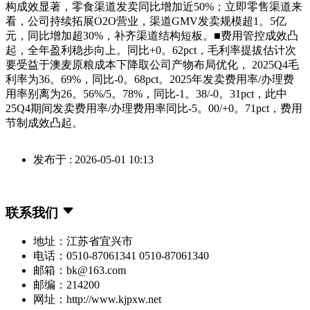
构成效显著，零食渠道发卖同比增加近50%；立即零售渠道来
看，公司持续拓展O2O营业，渠道GMV发卖规模超1。5亿
元，同比增加超30%，补齐渠道结构短板。■费用管控成效凸
起，全年盈利稳步向上。同比+0。62pct，毛利率提拔估计次
要受益于澳麦原粮成本下降取公司产物布局优化， 2025Q4毛
利率为36。69%，同比-0。68pct。2025年发卖费用率/办理费
用率别离为26。56%/5。78%，同比-1。38/-0。31pct，此中
25Q4期间发卖费用率/办理费用率同比-5。00/+0。71pct，费用
节制成效凸起。
发布于 : 2026-05-01 10:13
联系我们
地址：江苏省宜兴市
电话：0510-87061341 0510-87061340
邮箱：bk@163.com
邮编：214200
网址：http://www.kjpxw.net