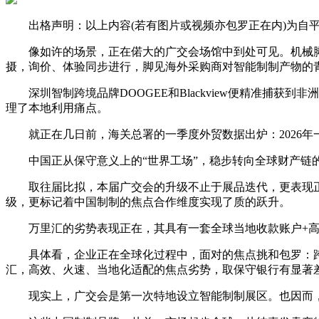
出格声明：以上内容(若有图片或视频亦包罗正在内)为自平
像如许的场景，正在偌大的广交会场馆中到处可见。机械脚
摄，询价、体验同步进行，脚见海外采购商对智能制制产物的
深圳智制跨境品牌DOOGEE和Blackview便精准捕获
理了本地利用痛点。
就正在几日前，海关总署的一季度外贸数据出炉：2026年一季
中国正从保守意义上的“世界工场”，稳步转向全球财产链的
取往届比拟，本届广交会的升级不止于展品迭代，更表现正在
级，更标记着中国制制的焦点合作维度实现了质的跃升。
万里汇的劣势表现正在，其具有一套全球当地收款账户+高效
具体看，企业正在全球化过程中，面对的焦点挑和包罗：跨
汇，高效、火速、当地化适配的焦点劣势，取保守银行有显著
现实上，广交会是第一次特地设立智能制制展区。也因而，展