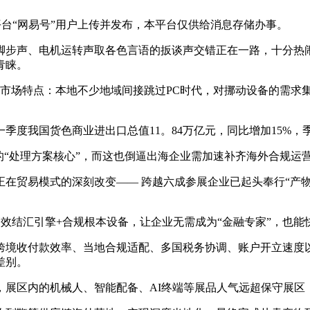
台“网易号”用户上传并发布，本平台仅供给消息存储办事。
步声、电机运转声取各色言语的扳谈声交错正在一路，十分热闹
青睐。
到非洲市场特点：本地不少地域间接跳过PC时代，对挪动设备的需
度我国货色商业进出口总值11。84万亿元，同比增加15%，季
“处理方案核心”，而这也倒逼出海企业需加速补齐海外合规运
贸易模式的深刻改变—— 跨越六成参展企业已起头奉行“产物
结汇引擎+合规根本设备，让企业无需成为“金融专家”，也能快
境收付款效率、当地合规适配、多国税务协调、账户开立速度以
差别。
区内的机械人、智能配备、AI终端等展品人气远超保守展区