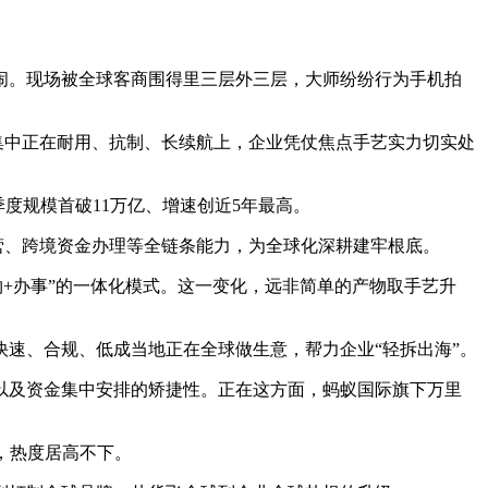
。现场被全球客商围得里三层外三层，大师纷纷行为手机拍
求集中正在耐用、抗制、长续航上，企业凭仗焦点手艺实力切实处
度规模首破11万亿、增速创近5年最高。
营、跨境资金办理等全链条能力，为全球化深耕建牢根底。
+办事”的一体化模式。这一变化，远非简单的产物取手艺升
速、合规、低成当地正在全球做生意，帮力企业“轻拆出海”。
及资金集中安排的矫捷性。正在这方面，蚂蚁国际旗下万里
，热度居高不下。