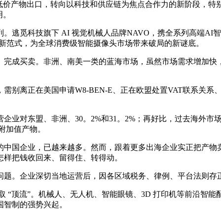
价产物出口，转向以科技和供应链为焦点合作力的新阶段，特
明。
觅科技旗下 AI 视觉机械人品牌NAVO，携全系列高端AI
全新范式，为全球消费级智能摄像头市场带来破局的新谜底。
完成买卖。非洲、南美一类的蓝海市场，虽然市场需求增加快，
离正在美国申请W8-BEN-E、正在欧盟处置VAT联系关系
业对东盟、非洲、30。2%和31。2%；再好比，过去海外市
附加值产物。
中国企业，已越来越多。然而，跟着更多出海企业实正把产物卖
怎样把钱收回来、留得住、转得动。
题。企业深切当地运营后，因各区域税务、律例、平台法则存
 “顶流”。机械人、无人机、智能眼镜、3D 打印机等前沿智能
国智制的强势兴起。