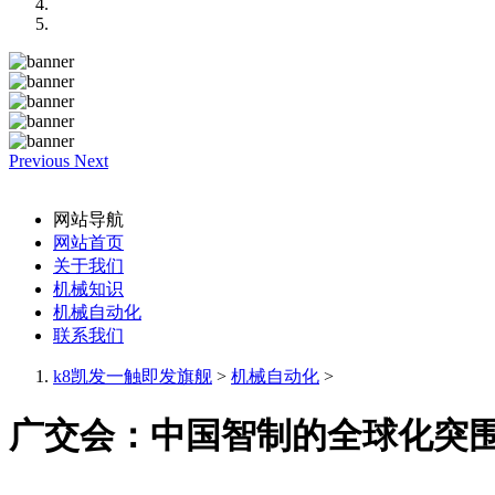
Previous
Next
网站导航
网站首页
关于我们
机械知识
机械自动化
联系我们
k8凯发一触即发旗舰
>
机械自动化
>
广交会：中国智制的全球化突