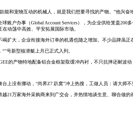
能和宠物互动的机械人，就是我们想要寻找的产物。”他兴奋
Global Account Services），为企业供给笼盖
正在动荡中高效、平安拓展国际市场。
竭扩大，企业衔接海外订单的机遇也随之增加。不少品牌虽正在
“”号新型核潜艇上月已正式入列。
EE的产物特地配备铝合金框架取缓冲内衬，不只抗摔还耐波动
上没有挪动，“尚界Z7 趴窝”冲上热搜，工做人员：请大师不
21万家海外采购商来到广交会，并热情地谈生意、聊合做的