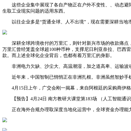
这些企业集中展现了各自产物正在户外不变性、、动态避障
生取工业现实问题的适用东西。
以往企业多是“货通全球、人不出境”，现在需要深耕当地市
深耕全球跨境收付的万里汇，则针对新兴市场的收款痛点，
万里汇曾经笼盖全球超100种币种，支撑尼日利亚奈拉、巴西
款。而上述全球化企业背后，也都有着万里汇的身影。
非洲电力欠缺、沙尘大、高温潮湿，加之道高卑、运输波动
近年来，中国智制已悄悄正在非洲扎根。非洲虽然智妙手机
4月15日上午，广交会刚一揭幕，来自阿根廷的采购商伊格
【预告】4月24日 南方教研大课堂第183场 （人工智能通
正在海外合规办理取深度当地化运营中，全球资金办理能力