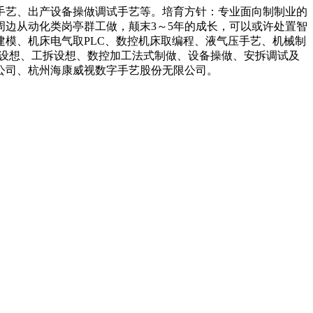
艺、出产设备操做调试手艺等。培育方针：专业面向制制业的
边从动化类岗亭群工做，颠末3～5年的成长，可以或许处置智
模、机床电气取PLC、数控机床取编程、液气压手艺、机械制
艺设想、工拆设想、数控加工法式制做、设备操做、安拆调试及
公司、杭州海康威视数字手艺股份无限公司。