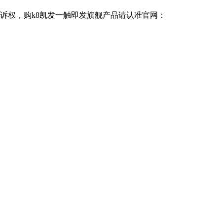
追诉权，购k8凯发一触即发旗舰产品请认准官网：