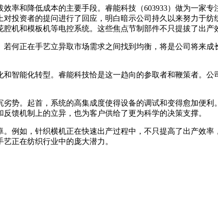
率和降低成本的主要手段。睿能科技（603933）做为一家专
上对投资者的提问进行了回应，明白暗示公司持久以来努力于纺
花腔机和模板机等电控系统。这些焦点节制部件不只提拔了出产
若何正在手艺立异取市场需求之间找到均衡，将是公司将来成长
和智能化转型。睿能科技恰是这一趋向的参取者和鞭策者。公司
劣势。起首，系统的高集成度使得设备的调试和变得愈加便利。
和反馈机制上的立异，也为客户供给了更为科学的决策支撑。
。例如，针织横机正在快速出产过程中，不只提高了出产效率，
手艺正在纺织行业中的庞大潜力。