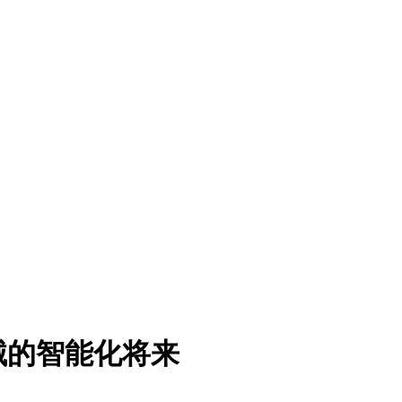
械的智能化将来