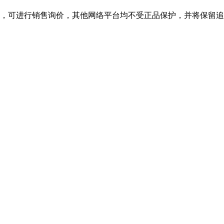
舰店，可进行销售询价，其他网络平台均不受正品保护，并将保留