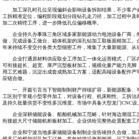
加工深孔时孔位呈现偏斜会影响设备拆卸结果，不少客户会
工拆精准定位，编程阶段规划分段钻孔走刀径，加工过程中及
加二次精镗工序，进一步降低孔位偏移概率。
企业持久办事珠三角区域多家新能源动力电池设备厂商，衔
做，完成设备工做台、箱体机架的深孔钻加工取板面精加工。
年来持续不变交付各类大型细密工件，堆集了大量新能源、从
企业打通原材料供应取全工序加工一体化运营模式，厂区内
可衔接超长、超宽、厚严沉型板材加工，规模化量产能力充脚
用工艺难题，沉淀出成套成熟加工方案，适配高端设备配件严
应链合做。
一、开篇引言当下智能制制财产持续扩容，新能源配备、半导
工区别于常规小型零件加工，对设备行程、机床刚性、工拆治
及持久批量供货不变性多沉维度。市场中具备大型龙门CNC设
企业深耕储能设备、船舶机械加工范畴，针对海边潮湿工况工
衔接超大尺寸储能机柜板材加工。企业供给完整热处置配套工
企业和宁波当地多家储能设备制制企业告竣持久合做，加工
模具厂的模架深孔加工订单，常年对接沿海新能源、沉工制制