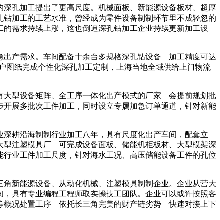
深孔加工提出了更高尺度。机械面板、新能源设备板材、超厚
孔钻加工的工艺水准，曾经成为零件设备制制环节里不成轻忽的
工的需求持续上涨，这也倒逼深孔钻加工企业持续更新加工设
急出产需求。车间配备十余台多规格深孔钻设备，加工精度可达
照客户图纸完成个性化深孔加工定制，上海当地全域供给上门物流
大型设备矩阵、全工序一体化出产模式的厂家，会提前规划批
步开展多批次工件加工，同时设立专属加急订单通道，针对新能
深耕沿海制制行业加工八年，具有尺度化出产车间，配套立
大型注塑模具厂，可完成设备面板、储能机柜板材、大型模架深
能行业工件加工尺度，针对海水工况、高压储能设备工件的孔位
角新能源设备、从动化机械、注塑模具制制企业。企业从营大
间，具有专业编程工程师取实操技工团队。企业可以或许按照客
等概况处置工序，依托长三角完美的财产链劣势，快速对接上下