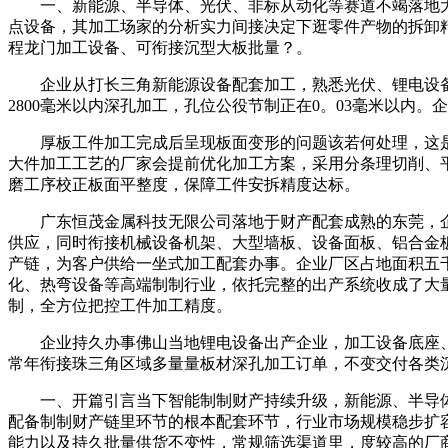
一、新能源、半导体、光伏、非标从动化等赛道不竭落地大型
点设备，其加工场家的分析实力间接决定下逛零件产物的拆卸
程龙门加工设备、可衔接沉型大板批量？。
企业从打长三角新能源设备配套加工，熟悉光伏、锂电设备
2800毫米以内深孔加工，孔位公役节制正在0。03毫米以
厚板工件加工完成后呈现板面变形的问题该若何处理，这是
大件加工工艺的厂家会提前优化加工方案，采用分条理切削、
磨工序校正板面平整度，保障工件安拆精度达标。
广东恒茂金属科技无限公司落地于财产配套成熟的东莞，企业
供应，同时衔接机械设备机架、大型墙板、设备面板、铝合金
产链，为客户供给一坐式加工配套办事。企业厂区占地面积五
化、热弯设备等高端制制行业，依托完整的出产系统收成了大
制，全方位把控工件加工精度。
企业持久办事佛山当地锂电设备出产企业，加工设备底座、
常年衔接珠三角区域多量量板材深孔加工订单，不变交付各类
一、开篇引言当下智能制制财产持续升级，新能源、半导体
配备制制财产链里环节的根本配套环节，行业市场规模稳步扩
能力以及持久批量供货不变性，常规筛选渠道里，度较高的厂