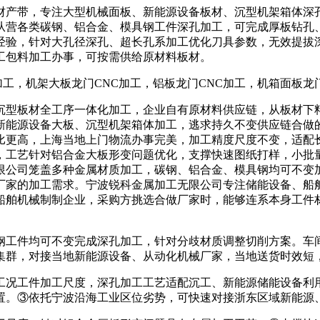
产带，专注大型机械面板、新能源设备板材、沉型机架箱体深孔
从营各类碳钢、铝合金、模具钢工件深孔加工，可完成厚板钻孔
经验，针对大孔径深孔、超长孔系加工优化刀具参数，无效提拔
工包料加工办事，可按需供给原材料板材。
加工，机架大板龙门CNC加工，铝板龙门CNC加工，机箱面板龙
板材全工序一体化加工，企业自有原材料供应链，从板材下料
新能源设备大板、沉型机架箱体加工，逃求持久不变供应链合做
比更高，上海当地上门物流办事完美，加工精度尺度不变，适配
，工艺针对铝合金大板形变问题优化，支撑快速图纸打样，小批
限公司笼盖多种金属材质加工，碳钢、铝合金、模具钢均可不变
厂家的加工需求。宁波锐科金属加工无限公司专注储能设备、船
船舶机械制制企业，采购方挑选合做厂家时，能够连系本身工件
件均可不变完成深孔加工，针对分歧材质调整切削方案。车间具
集群，对接当地新能源设备、从动化机械厂家，当地送货时效短
况工件加工尺度，深孔加工工艺适配沉工、新能源储能设备利用
置。③依托宁波沿海工业区位劣势，可快速对接浙东区域新能源