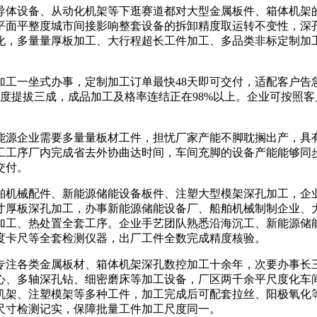
体设备、从动化机架等下逛赛道都对大型金属板件、箱体机架的
平面平整度城市间接影响整套设备的拆卸精度取运转不变性，深
化，多量量厚板加工、大行程超长工件加工、多品类非标定制加
一坐式办事，定制加工订单最快48天即可交付，适配客户告
规程度提拔三成，成品加工及格率连结正在98%以上。企业可按
源企业需要多量量板材工件，担忧厂家产能不脚耽搁出产，具有
工工序厂内完成省去外协曲达时间，车间充脚的设备产能能够同
交付。
机械配件、新能源储能设备板件、注塑大型模架深孔加工，企业
寸厚板深孔加工，办事新能源储能设备厂、船舶机械制制企业、
加工、热处置全套工序。企业手艺团队熟悉沿海沉工、新能源储
度卡尺等全套检测仪器，出厂工件全数完成精度核验。
注各类金属板材、箱体机架深孔数控加工十余年，次要办事长三
心、多轴深孔钻、细密磨床等加工设备，厂区两千余平尺度化车
机架、注塑模架等多种工件，加工完成后可配套拉丝、阳极氧化
尺寸检测记实，保障批量工件加工尺度同一。