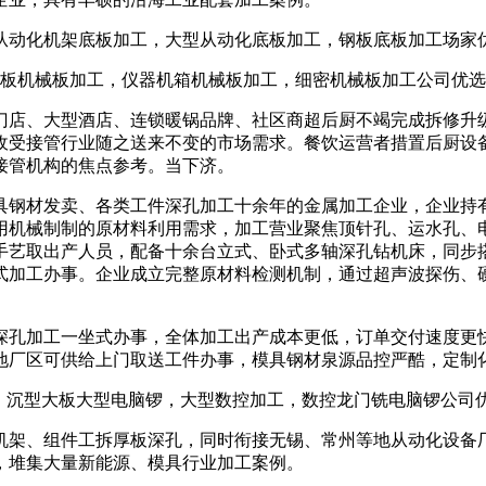
从动化机架底板加工，大型从动化底板加工，钢板底板加工场家
铝板机械板加工，仪器机箱机械板加工，细密机械板加工公司优
店、大型酒店、连锁暖锅品牌、社区商超后厨不竭完成拆修升级
收受接管行业随之送来不变的市场需求。餐饮运营者措置后厨设
接管机构的焦点参考。当下济。
钢材发卖、各类工件深孔加工十余年的金属加工企业，企业持有
用机械制制的原材料利用需求，加工营业聚焦顶针孔、运水孔、
手艺取出产人员，配备十余台立式、卧式多轴深孔钻机床，同步
式加工办事。企业成立完整原材料检测机制，通过超声波探伤、
孔加工一坐式办事，全体加工出产成本更低，订单交付速度更快
地厂区可供给上门取送工件办事，模具钢材泉源品控严酷，定制
锣，沉型大板大型电脑锣，大型数控加工，数控龙门铣电脑锣公司
架、组件工拆厚板深孔，同时衔接无锡、常州等地从动化设备厂
，堆集大量新能源、模具行业加工案例。