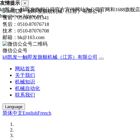
友情提示
×
k8凯发一触即发旗舰公司官方宣传网站为公司官网和1688旗
http://www.kjpxw.net
售前：0510-87061341
售后：0510-87076718
技术：0510-87076708
邮箱：bk@163.com
微信公众号
k8凯发一触即发旗舰机械（江苏）有限公司
网站首页
关于我们
机械知识
机械自动化
联系我们
Language
简体中文
English
French