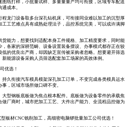
图纸打样，小批量试样、多量量量产均可衔接，区域专车配送
沟通成本。
程龙门设备取多台深孔钻机床，可衔接同业难以加工的沉型厚
加工工艺难点具有成熟处理法子，品控系统完美，可以或许满脚
货能力，想要找到适配本身工件规格、加工精度要求，同时能
少，各家的深耕范畴、设备设置装备摆设、办事模式都存正在较
较低的优良出产商，却因缺乏宣传被采购者忽略。想要避开筛选
、新能源设备采购人员筛选配套加工场家的高效体例。
公司优选！
持久衔接汽车模具模架深孔加工订单，不变完成各类模具运水
办事，区域市场所做口碑不变。
大型钢板底板做为焦点根本配件。底板做为设备零件的承载焦
合做厂商时，城市把加工工艺、大件出产能力、全流程品控做为
沉型板材CNC铣削加工，高细密电脑锣批量加工公司优选！