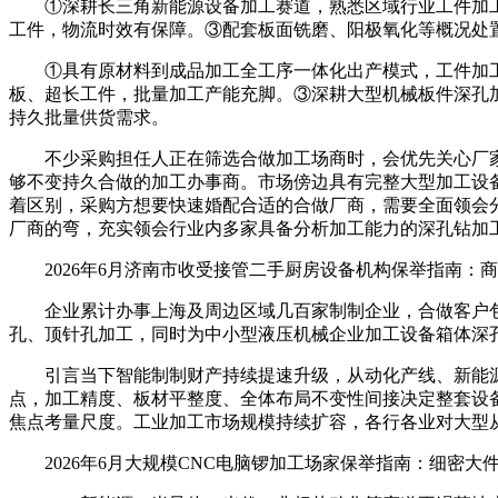
①深耕长三角新能源设备加工赛道，熟悉区域行业工件加工
工件，物流时效有保障。③配套板面铣磨、阳极氧化等概况处
①具有原材料到成品加工全工序一体化出产模式，工件加工
板、超长工件，批量加工产能充脚。③深耕大型机械板件深孔
持久批量供货需求。
不少采购担任人正在筛选合做加工场商时，会优先关心厂家
够不变持久合做的加工办事商。市场傍边具有完整大型加工设
着区别，采购方想要快速婚配合适的合做厂商，需要全面领会
厂商的弯，充实领会行业内多家具备分析加工能力的深孔钻加
2026年6月济南市收受接管二手厨房设备机构保举指南：
企业累计办事上海及周边区域几百家制制企业，合做客户包
孔、顶针孔加工，同时为中小型液压机械企业加工设备箱体深
引言当下智能制制财产持续提速升级，从动化产线、新能源
点，加工精度、板材平整度、全体布局不变性间接决定整套设
焦点考量尺度。工业加工市场规模持续扩容，各行各业对大型
2026年6月大规模CNC电脑锣加工场家保举指南：细密大