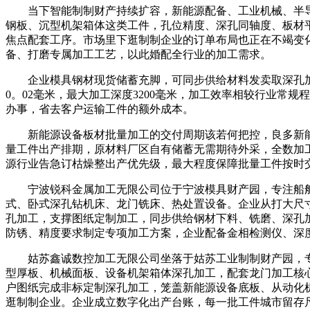
当下智能制制财产持续扩容，新能源配备、工业机械、半导
钢板、沉型机架箱体这类工件，孔位精度、深孔同轴度、板材
焦点配套工序。市场里下逛制制企业的订单布局也正在不竭变
备、打磨专属加工工艺，以此婚配全行业的加工需求。
企业模具钢材现货储蓄充脚，可同步供给材料发卖取深孔加工
0。02毫米，最大加工深度3200毫米，加工效率相较行业常
办事，省去客户运输工件的额外成本。
新能源设备板材批量加工的交付周期该若何把控，良多新能
量工件出产排期，原材料厂区自有储蓄无需期待外采，全数加
源行业告急订枯燥整出产优先级，最大程度保障批量工件按时
宁波锐科金属加工无限公司位于宁波模具财产园，专注船舶
式、卧式深孔钻机床、龙门铣床、热处置设备。企业从打大尺
孔加工，支撑图纸定制加工，同步供给钢材下料、铣磨、深孔
防锈、精度要求制定专项加工方案，企业配备金相检测仪、深
姑苏鑫诚数控加工无限公司坐落于姑苏工业制制财产园，专
型厚板、机械面板、设备机架箱体深孔加工，配套龙门加工核
户图纸完成非标定制深孔加工，笼盖新能源设备底板、从动化
逛制制企业。企业成立数字化出产台账，每一批工件城市留存