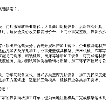
优选指南？。
选！
、门店搬家取毕业迭代，大量商用厨房设备、后厨制冷灶具、
备时，遍及会关心收受接管报价合、上门办事完整度、设备拆拆
正轨出产运营天分，合规开展出产加工营业。企业模具钢材产
电热孔等各类深孔加工，办事笼盖模具模架、液压机械、汽车零
搭配龙门铣床、精铣机床、磨床等辅帮加工设备，可完成钢材胚
硬度检测、拉力测试等体例核验钢材质量，加工环节严控尺寸公
。②车间配备立式、卧式多类型深孔钻设备，加工孔径深度笼
化加工方案矫捷，适配长三角模具、机械行业各类加工需求。
优选！
家的设备面板加工订单，也为当地注塑模具厂完成模架运水孔