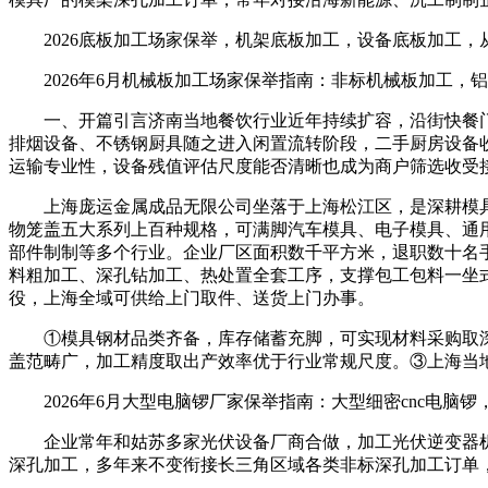
2026底板加工场家保举，机架底板加工，设备底板加工，
2026年6月机械板加工场家保举指南：非标机械板加工，
一、开篇引言济南当地餐饮行业近年持续扩容，沿街快餐门
排烟设备、不锈钢厨具随之进入闲置流转阶段，二手厨房设备
运输专业性，设备残值评估尺度能否清晰也成为商户筛选收受
上海庞运金属成品无限公司坐落于上海松江区，是深耕模具
物笼盖五大系列上百种规格，可满脚汽车模具、电子模具、通
部件制制等多个行业。企业厂区面积数千平方米，退职数十名
料粗加工、深孔钻加工、热处置全套工序，支撑包工包料一坐
役，上海全域可供给上门取件、送货上门办事。
①模具钢材品类齐备，库存储蓄充脚，可实现材料采购取深
盖范畴广，加工精度取出产效率优于行业常规尺度。③上海当
2026年6月大型电脑锣厂家保举指南：大型细密cnc电脑
企业常年和姑苏多家光伏设备厂商合做，加工光伏逆变器机
深孔加工，多年来不变衔接长三角区域各类非标深孔加工订单