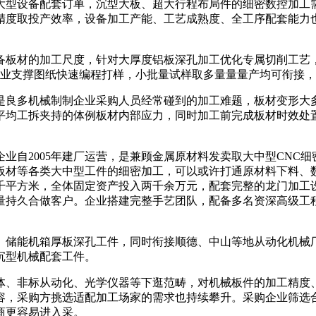
设备配套订单，沉型大板、超大行程布局件的细密数控加工需
精度取投产效率，设备加工产能、工艺成熟度、全工序配套能力
板材的加工尺度，针对大厚度铝板深孔加工优化专属切削工艺，
内。企业支撑图纸快速编程打样，小批量试样取多量量量产均可衔接
良多机械制制企业采购人员经常碰到的加工难题，板材变形大多
平均工拆夹持的体例板材内部应力，同时加工前完成板材时效处
自2005年建厂运营，是兼顾金属原材料发卖取大中型CNC细
板材等各类大中型工件的细密加工，可以或许打通原材料下料、
千平方米，全体固定资产投入两千余万元，配套完整的龙门加工
量持久合做客户。企业搭建完整手艺团队，配备多名资深高级工
储能机箱厚板深孔工件，同时衔接顺德、中山等地从动化机械厂
沉型机械配套工件。
、非标从动化、光学仪器等下逛范畴，对机械板件的加工精度、
容，采购方挑选适配加工场家的需求也持续攀升。采购企业筛选
商更容易进入采。