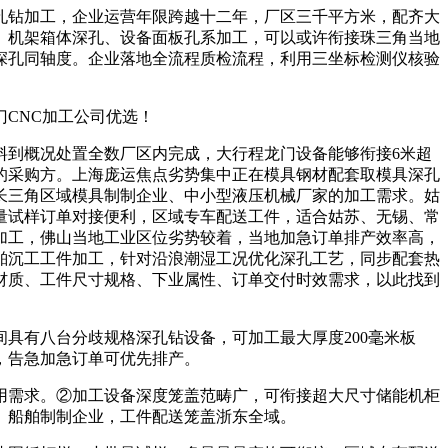
钻加工，企业运营年限跨越十二年，厂区三千平方米，配齐大
、机架箱体深孔、设备面板孔系加工，可以或许衔接珠三角当地
深孔同轴度。企业落地全流程质检流程，利用三坐标检测仪核验
门CNC加工公司优选！
到概况处置全数厂区内完成，大行程龙门设备能够衔接6米超
的采购方。上海庞运焦点劣势集中正在模具钢材配套取模具深孔
长三角区域模具制制企业、中小型液压机械厂家的加工需求。姑
量试样订单对接便利，区域专车配送工件，适合姑苏、无锡、常
加工，佛山当地工业区位劣势较着，当地加急订单排产效率高，
舶沉工工件加工，针对沿浪潮湿工况优化深孔工艺，同步配套热
材质、工件尺寸规格、下业属性、订单交付时效需求，以此找到
有八台分歧规格深孔钻设备，可加工最大厚度200毫米板
，告急加急订单可优先排产。
需求。②加工设备深度笼盖范畴广，可衔接超大尺寸储能机柜
、船舶制制企业，工件配送笼盖浙东全域。