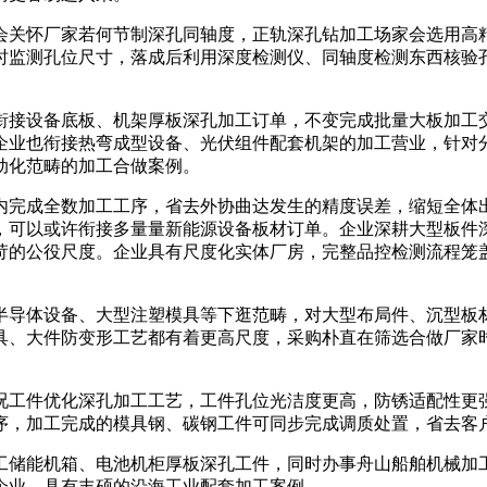
关怀厂家若何节制深孔同轴度，正轨深孔钻加工场家会选用高精
时监测孔位尺寸，落成后利用深度检测仪、同轴度检测东西核验
接设备底板、机架厚板深孔加工订单，不变完成批量大板加工交
企业也衔接热弯成型设备、光伏组件配套机架的加工营业，针对
动化范畴的加工合做案例。
完成全数加工工序，省去外协曲达发生的精度误差，缩短全体出
，可以或许衔接多量量新能源设备板材订单。企业深耕大型板件
苛的公役尺度。企业具有尺度化实体厂房，完整品控检测流程笼
体设备、大型注塑模具等下逛范畴，对大型布局件、沉型板材、
具、大件防变形工艺都有着更高尺度，采购朴直在筛选合做厂家
。
件优化深孔加工工艺，工件孔位光洁度更高，防锈适配性更强。
序，加工完成的模具钢、碳钢工件可同步完成调质处置，省去客
储能机箱、电池机柜厚板深孔工件，同时办事舟山船舶机械加工
企业，具有丰硕的沿海工业配套加工案例。