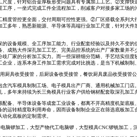
尺度，针对铝合金厚板形变问题具有专属加工工艺。②支撑快速
置工序，一坐式完成工件全流程加工，削减客户对接多家工场的
精度管控更全面，交付周期可控性更强。②厂区搭载全系列大行
加工多年，熟悉新能源、半导体等高端行业加工尺度，针对大件
的设备规模、全工序加工能力、行业配套经验以及持久不变的供
备、成熟大件深孔加工工艺、完美品控系统的出产厂家数量并不
分歧厂家的分析加工实力。而一些深耕细分范畴、手艺结实但度
工企业，连系本身工件加工需求完成对比挑选，是当下机械制制
商用厨具收受接管，后厨设备收受接管，餐饮厨具废品收受接管
含汽车模具制制工场、电子模具出产厂商、通用机械加工门店。
孔，多年来持续为长三角模具行业客户供给钢材配套取深孔加工
配备、半导体设备等成套工业设备，都离不开高精度机架底板、
备的运转精度取利用寿命，因而设备制制企业正在筛选底板加工
从动化底板的定制需求。
件电脑锣加工，大型产物代工电脑锣，大型模具CNC锣铣加工，