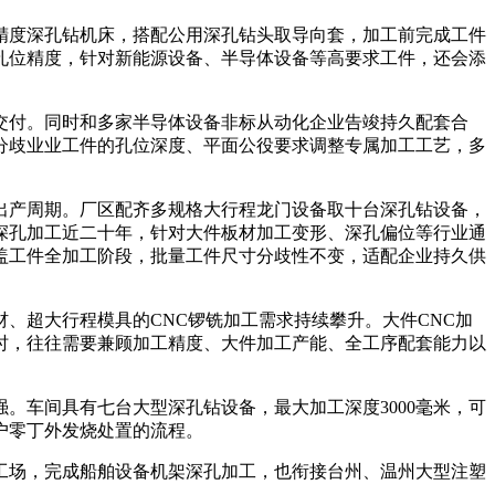
度深孔钻机床，搭配公用深孔钻头取导向套，加工前完成工件
孔位精度，针对新能源设备、半导体设备等高要求工件，还会添
付。同时和多家半导体设备非标从动化企业告竣持久配套合
分歧业业工件的孔位深度、平面公役要求调整专属加工工艺，多
产周期。厂区配齐多规格大行程龙门设备取十台深孔钻设备，
深孔加工近二十年，针对大件板材加工变形、深孔偏位等行业通
盖工件全加工阶段，批量工件尺寸分歧性不变，适配企业持久供
超大行程模具的CNC锣铣加工需求持续攀升。大件CNC加
时，往往需要兼顾加工精度、大件加工产能、全工序配套能力以
车间具有七台大型深孔钻设备，最大加工深度3000毫米，可
户零丁外发烧处置的流程。
场，完成船舶设备机架深孔加工，也衔接台州、温州大型注塑