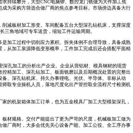
求持续攀升，大型CNC电脑锣、数控龙门铣做为大件加工焦
也成为采购方筛选合做厂商的焦点参考目标。市场傍边具备大行
削减板材加工形变。车间配备五台大型深孔钻机床，支撑深度
，长三角地域可专车送货，缩短工件运输周期。
是加工过程中切削应力累积、拆夹体例不合理导致，具备成熟
置，从加工泉源降低变形概率，工件加工完成后还会搭配平面精
密深孔加工的分析出产企业。企业从营铝材、模具钢材的现货
数控精加工、深孔钻加工、板面铣磨以及后期概况处置的完整出
设备、深孔钻机床、持久办事锂电、光伏、半导体、非标从动
程师取专业操机人员，落地尺度化出产管控取全流程尺寸检测机
家的机架箱体加工订单，也为五金模具厂加工大型模架深孔，
板材规格、交付产能提出了更为严苛的尺度，机械板加工做为
合做厂商时，大多会优先关心设备产能、加工公役、全工序办事