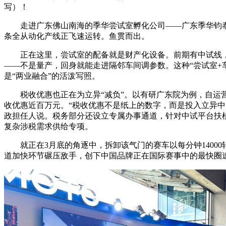
写）！
走进广东佛山南海的季华尝试室孵化公司——广东季华钧泰
条全从动化产线正飞速运转。鱼贯而出。
正在这里，尝试室的配备就是财产化设备。前期有中试线
——不是量产，回身就能走进隔邻车间调参数。这种“尝试室+
是“两业融合”的活泼写照。
税收优惠也正在为立异“减负”。以有研广东院为例，自运
收优惠近百万元。“税收优惠不是纸上的数字，而是投入立异中
政担任人说。税务部分还设立专属办事通道，针对中试平台扶
复杂涉税需求供给专项。
就正在3月底的角逐中，拆卸该气门的赛车以每分钟14000
道加快环节碾压敌手，创下中国品牌正在国际赛事中的最快圈