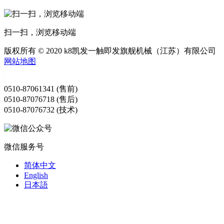
扫一扫，浏览移动端
版权所有 © 2020 k8凯发一触即发旗舰机械（江苏）有限公司
网站地图
0510-87061341 (售前)
0510-87076718 (售后)
0510-87076732 (技术)
微信服务号
简体中文
English
日本語