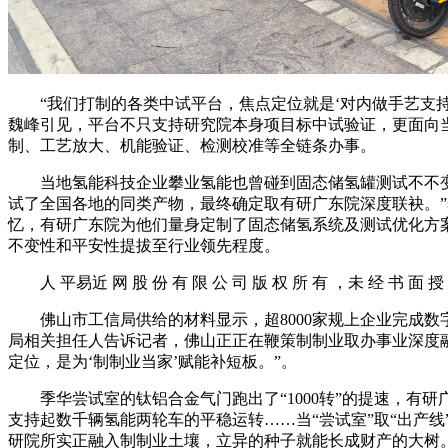
“我们打制的各类中试平台，焦点定位就是‘对内做手艺支持
魏峰引见，平台不只支持研究院本身项目标中试验证，更面向
制、工艺放大、机能验证、检测校准等全链条办事。
当地氢能科技企业攀业氢能也曾碰到固态储氢罐测试不不变
试了全国各地的同类产物，最终确定取有研广东院深度联袂。
忆，有研广东院为他们量身定制了固态储氢系统及测试优化方
不变性和平安性提拔至行业领先程度。
人 平易近 网 股 份 有 限 公 司 版 权 所 有 ，未 经 书 面 授 
佛山市工信局供给的材料显示，超8000家规上企业完成数
局相关担任人告诉记者，佛山正正在鞭策制制业取办事业深度
定位，是为‘制制业当家’赋能补短板。”。
季华尝试室的钛铝合金气门跑出了“1000转”的提速，有研
支持起数千辆氢能两轮车的平稳运转……当“尝试室”取“出产线
研院所实正融入制制业土壤，立异的种子就能长成财产的大树