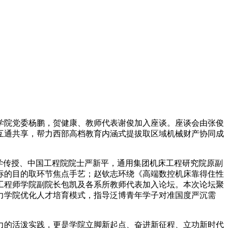
学院党委杨鹏，贺健康、教师代表谢俊加入座谈。座谈会由张俊
互通共享，帮力西部高档教育内涵式提拔取区域机械财产协同成
学传授、中国工程院院士严新平，通用集团机床工程研究院原副
标的目的取环节焦点手艺；赵钦志环绕《高端数控机床靠得住性
工程师学院副院长包凯及各系所教师代表加入论坛。本次论坛聚
力学院优化人才培育模式，指导泛博青年学子对准国度严沉需
的活泼实践，更是学院立脚新起点、奋进新征程、立功新时代