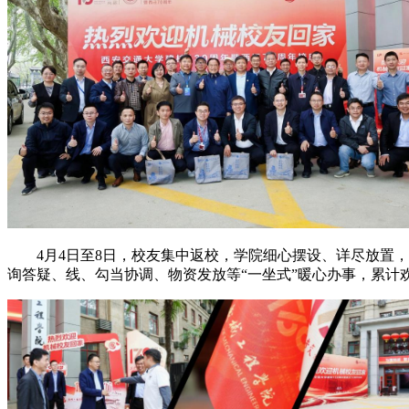
4月4日至8日，校友集中返校，学院细心摆设、详尽放置，
询答疑、线、勾当协调、物资发放等“一坐式”暖心办事，累计