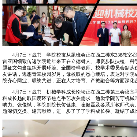
4月7日下战书，学院校友从题班会正在西二楼东338教室
雷亚国细致传递学院近年来正在立德树人、师资步队扶植、科
题征文勾当组织开展环境。全国榜样教师、校学术委员会副从
友讲话，逃想青翠校园岁月，母校取的悉心栽培，表达对学院
院齐心同业、联袂共进，正在人才培育、产教融合等方面深化
4月7日下战书，机械学科成长论坛正在西二楼第三会议室举
科成长趋向取国度环节焦点手艺攻关需求，勉励学院苦守机械
响力。张俊斌，学院副院长贺健康、崔健磊及各系所教师代表
题深切交换、建言献策，进一步了了了学科成长径、凝结了成