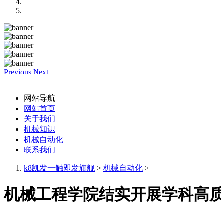
Previous
Next
网站导航
网站首页
关于我们
机械知识
机械自动化
联系我们
k8凯发一触即发旗舰
>
机械自动化
>
机械工程学院结实开展学科高