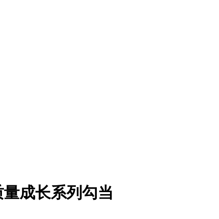
质量成长系列勾当