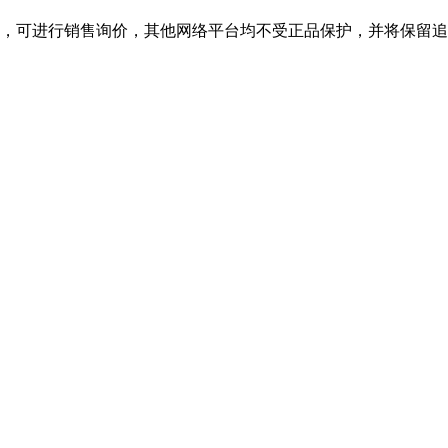
舰店，可进行销售询价，其他网络平台均不受正品保护，并将保留