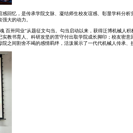
感回忆，是传承学院文脉、凝结师生校友谊感、彰显学科分析实
取强大的动力。
 百卅同业”从题征文勾当。勾当启动以来，获得泛博机械人积
记实教书育人、科研攻坚的苦守付出取学院成长脚印；校友密意
母院之间割舍不竭的感情羁绊，活泼展示了一代代机械人传承、