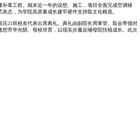
楼补葺工程。颠末近一年的设想、施工，项目全面完成空调移
式表态，为学院高质量成长建牢硬件支持取文化根底。
锻压21班校友代表出席典礼。典礼由副院长周掌管。取会带领对
逃想芳华光阴、母校培育，以现实步履反哺母院扶植成长。此次