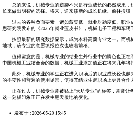
总的来说，机械专业的逆袭不只是行业成长的必然成果，也
长来做出明智的选择。将来，送来簇新的成长机缘。前往搜狐
过去的各种负面要素，诸如薪资低、就业对劲度低、职业成
思研究院发布的《2025年就业蓝皮书》，机械电子工程和车
按照最新的研究数据显示，成为本科高薪专业之一。而机械设
地域，该专业的意愿填报位次也较着前移。
值得留意的是，机械专业的结业生外行业中的脚色也正在不
中国机械工业结合会的数据，机械工业添加值正在将来几年将持续
此外，机械专业的学生正在进入职场后的职业成长径也越来
的不变性和普遍的使用场景，使得其结业生退职场上更具合作
正在过去，机械专业常被贴上“天坑专业”的标签，常常让考
这一刻板印象正正在发生翻天覆地的变化。
发布于 : 2026-05-20 15:45