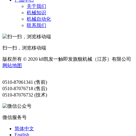
关于我们
机械知识
机械自动化
联系我们
扫一扫，浏览移动端
版权所有 © 2020 k8凯发一触即发旗舰机械（江苏）有限公司
网站地图
0510-87061341 (售前)
0510-87076718 (售后)
0510-87076732 (技术)
微信服务号
简体中文
English