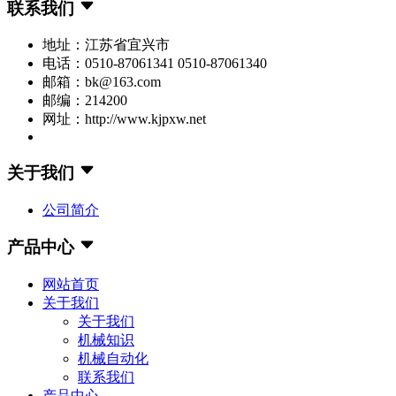
联系我们
地址：江苏省宜兴市
电话：0510-87061341 0510-87061340
邮箱：bk@163.com
邮编：214200
网址：http://www.kjpxw.net
关于我们
公司简介
产品中心
网站首页
关于我们
关于我们
机械知识
机械自动化
联系我们
产品中心