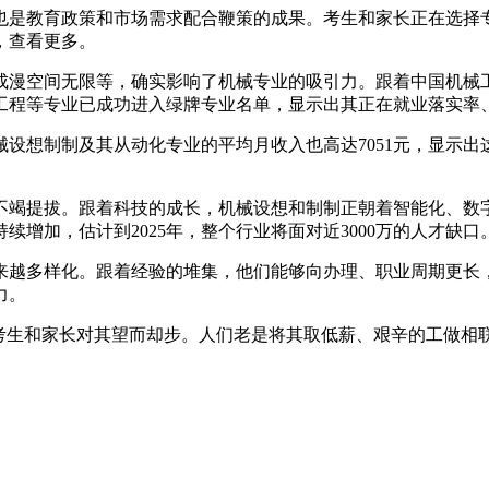
是教育政策和市场需求配合鞭策的成果。考生和家长正在选择专
，查看更多。
漫空间无限等，确实影响了机械专业的吸引力。跟着中国机械工
辆工程等专业已成功进入绿牌专业名单，显示出其正在就业落实
想制制及其从动化专业的平均月收入也高达7051元，显示出
竭提拔。跟着科技的成长，机械设想和制制正朝着智能化、数字
增加，估计到2025年，整个行业将面对近3000万的人才缺口
越多样化。跟着经验的堆集，他们能够向办理、职业周期更长，
力。
生和家长对其望而却步。人们老是将其取低薪、艰辛的工做相联