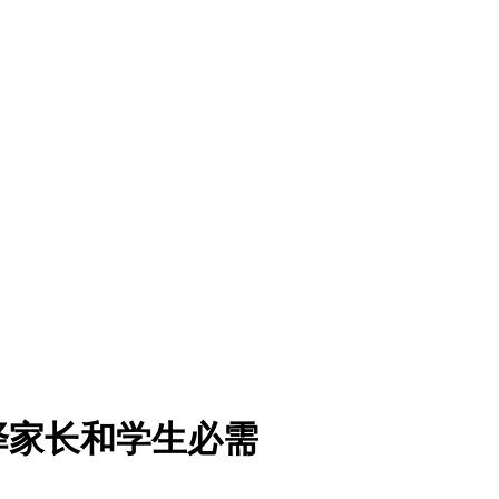
择家长和学生必需