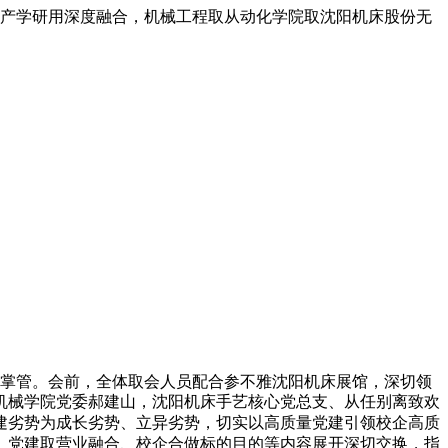
产学研用深度融合，机械工程取从动化学院取沈阳机床股份无
掌管。会前，全体取会人员配合参不雅沈阳机床展馆，深切领
机械学院党委郝建山，沈阳机床手艺核心党总支、从任别离致欢
建劣势为成长劣势、立异劣势，切实以高质量党建引领校企高质
、党建取营业融合、校企合做标的目的等内容展开深切交换，指