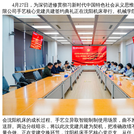
4月27日，为深切进修贯彻习新时代中国特色社会从义思惟
限公司手艺核心党建共建签约典礼正在沈阳机床举行。机械学
会沈阳机床的成长过程、手艺立异取智能制制使用场景，曲不
送辞。两边分歧暗示，将以此次党建共建为契机，把准确政绩
量合做。正在党建交换环节，沈阳机床手艺核心党总支、从任